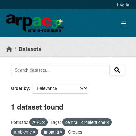
Skip to main content
Log in
Datasets
Order by
1 dataset found
Formats:
ARC
Tags:
centrali idroelettriche
ambiente
impianti
Groups: