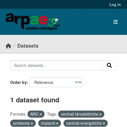
Skip to main content
Log in
Datasets
Order by
1 dataset found
Formats:
ARC
Tags:
centrali idroelettriche
ambiente
impianti
centrali energetiche