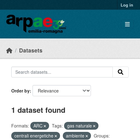
Skip to main content
Log in
Datasets
Order by
1 dataset found
Formats:
ARC
Tags:
gas naturale
centrali energetiche
ambiente
Groups: