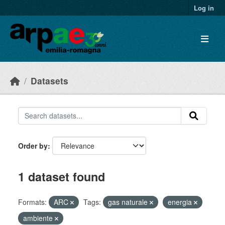
Skip to main content
Log in
Datasets
Order by
1 dataset found
Formats:
ARC
Tags:
gas naturale
energia
ambiente