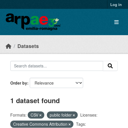
Skip to main content
Log in
Datasets
Order by
1 dataset found
Formats:
CSV
public folder
Licenses:
Creative Commons Attribution
Tags: