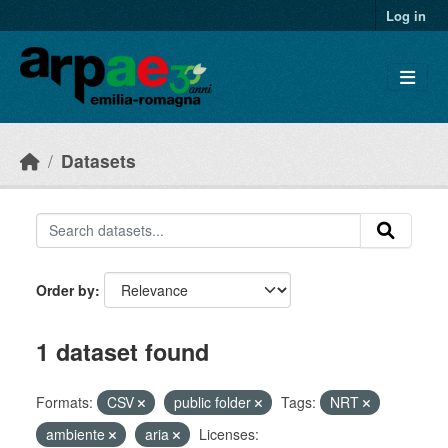
Skip to main content
Log in
Datasets
Order by
1 dataset found
Formats:
CSV
public folder
Tags:
NRT
ambiente
aria
Licenses: