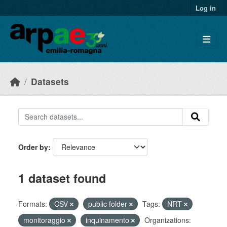
Skip to main content
Log in
Datasets
Order by
1 dataset found
Formats:
CSV
public folder
Tags:
NRT
monitoraggio
inquinamento
Organizations: