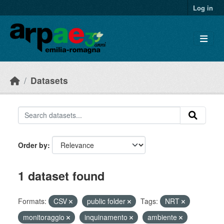
Skip to main content
Log in
Datasets
Order by
1 dataset found
Formats:
CSV
public folder
Tags:
NRT
monitoraggio
inquinamento
ambiente