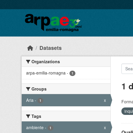
Skip to main content
Datasets
Organizations
arpa-emilia-romagna
-
1
1 
Groups
Aria
-
x
1
Forma
inq
Tags
ambiente
-
x
1
Quali