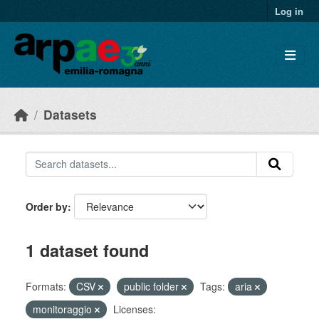
Skip to main content
Log in
Datasets
Order by
1 dataset found
Formats:
CSV
public folder
Tags:
aria
monitoraggio
Licenses: