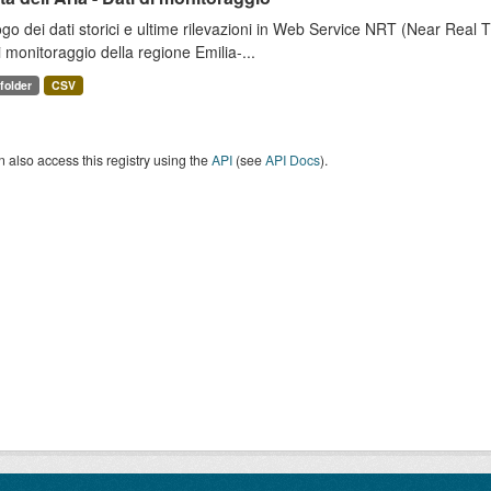
go dei dati storici e ultime rilevazioni in Web Service NRT (Near Real Tim
i monitoraggio della regione Emilia-...
 folder
CSV
 also access this registry using the
API
(see
API Docs
).