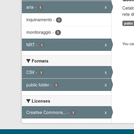
aria
-
x
Catalo
1
rete d
inquinamento
-
1
public
monitoraggio
-
1
You can
NRT
-
x
1
Formats
CSV
-
x
1
public folder
-
x
1
Licenses
Creative Commons...
-
x
1