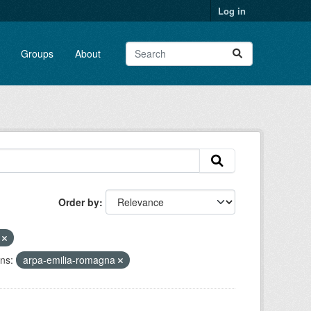
Log in
Groups
About
Order by
T
ns:
arpa-emilia-romagna