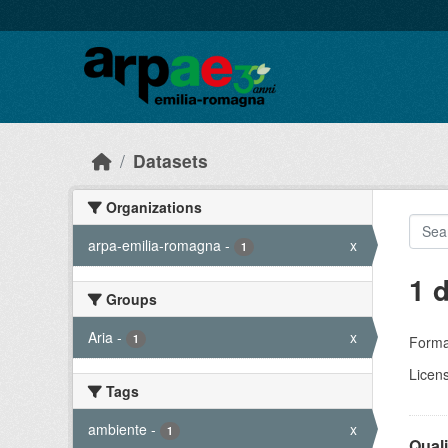
Skip to main content
Datasets
Organizations
arpa-emilia-romagna
-
x
1
1 
Groups
Aria
-
x
1
Forma
Licen
Tags
ambiente
-
x
1
Quali