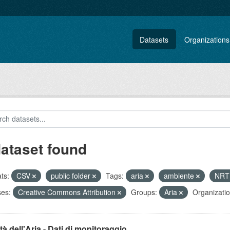
Datasets
Organizations
dataset found
ts:
CSV
public folder
Tags:
aria
ambiente
NR
ses:
Creative Commons Attribution
Groups:
Aria
Organizatio
tà dell'Aria - Dati di monitoraggio