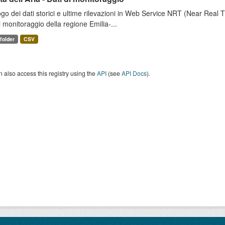
go dei dati storici e ultime rilevazioni in Web Service NRT (Near Real Tim
i monitoraggio della regione Emilia-...
 folder
CSV
 also access this registry using the
API
(see
API Docs
).