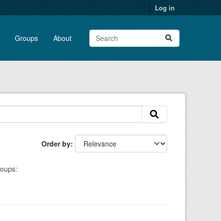
Log in
Groups
About
Order by
oups: