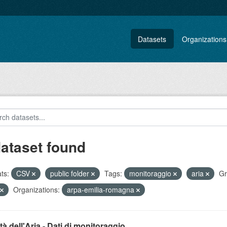
Datasets
Organizations
dataset found
ts:
CSV
public folder
Tags:
monitoraggio
aria
Gr
Organizations:
arpa-emilia-romagna
tà dell'Aria - Dati di monitoraggio