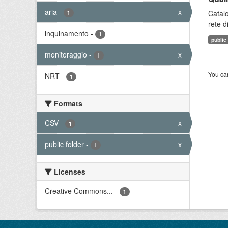
aria
-
x
Catalo
1
rete d
inquinamento
-
1
public
monitoraggio
-
x
1
You can
NRT
-
1
Formats
CSV
-
x
1
public folder
-
x
1
Licenses
Creative Commons...
-
1