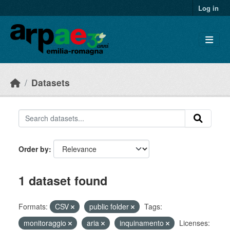
Skip to main content
Log in
Datasets
Order by
1 dataset found
Formats:
CSV
public folder
Tags:
monitoraggio
aria
inquinamento
Licenses: