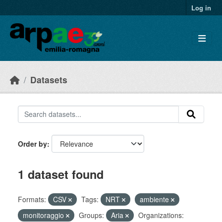
Skip to main content
Log in
Datasets
Order by
1 dataset found
Formats:
CSV
Tags:
NRT
ambiente
monitoraggio
Groups:
Aria
Organizations: