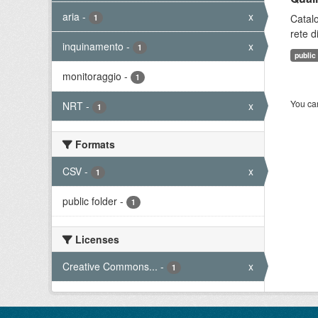
aria
-
x
Catalo
1
rete d
inquinamento
-
x
1
public
monitoraggio
-
1
You can
NRT
-
x
1
Formats
CSV
-
x
1
public folder
-
1
Licenses
Creative Commons...
-
x
1