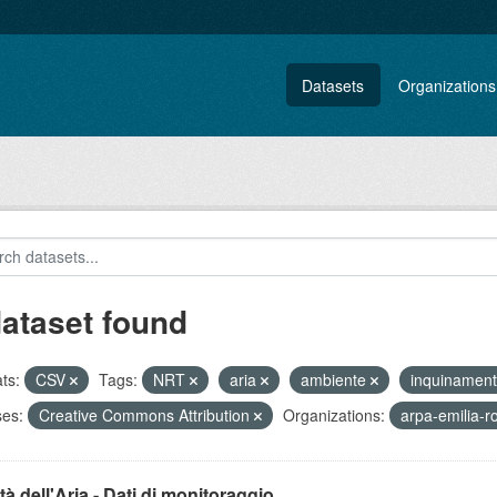
Datasets
Organizations
dataset found
ts:
CSV
Tags:
NRT
aria
ambiente
inquinamen
ses:
Creative Commons Attribution
Organizations:
arpa-emilia-
tà dell'Aria - Dati di monitoraggio