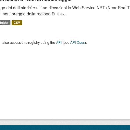
go dei dati storici e ultime rilevazioni in Web Service NRT (Near Real Tim
i monitoraggio della regione Emilia-...
 folder
CSV
 also access this registry using the
API
(see
API Docs
).