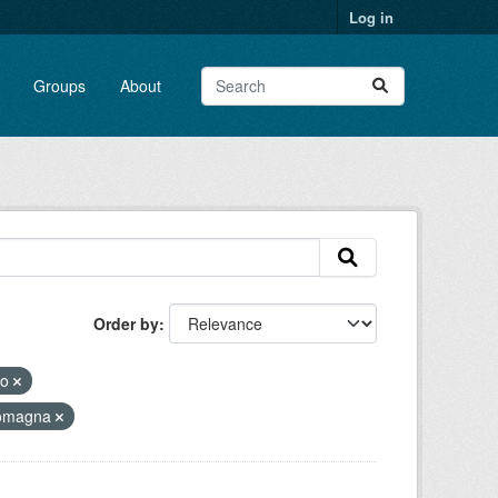
Log in
Groups
About
Order by
to
romagna