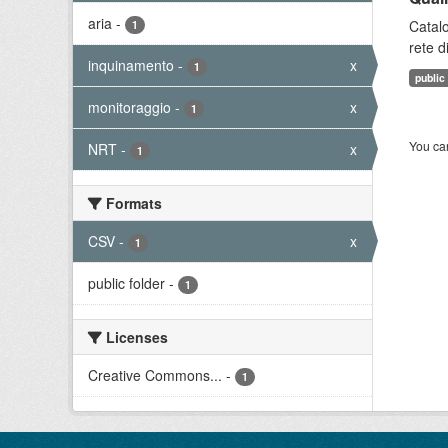
aria
-
Catalo
1
rete d
inquinamento
-
x
1
public
monitoraggio
-
x
1
You can
NRT
-
x
1
Formats
CSV
-
x
1
public folder
-
1
Licenses
Creative Commons...
-
1