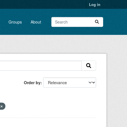
Log in
Groups
About
Order by
a