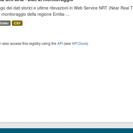
go dei dati storici e ultime rilevazioni in Web Service NRT (Near Real Tim
i monitoraggio della regione Emilia-...
 folder
CSV
 also access this registry using the
API
(see
API Docs
).