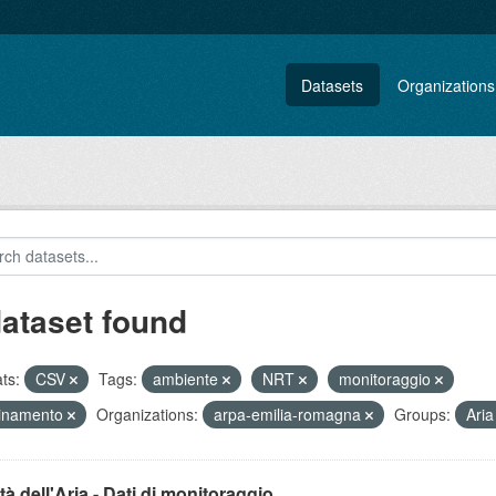
Datasets
Organizations
dataset found
ts:
CSV
Tags:
ambiente
NRT
monitoraggio
uinamento
Organizations:
arpa-emilia-romagna
Groups:
Ari
tà dell'Aria - Dati di monitoraggio