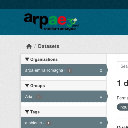
Skip to main content
Datasets
Organizations
arpa-emilia-romagna
-
x
1
1 
Groups
Aria
-
x
1
Forma
inq
Tags
ambiente
-
x
1
Quali