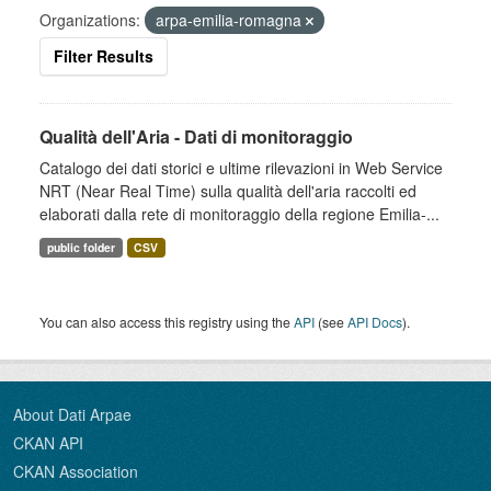
Organizations:
arpa-emilia-romagna
Filter Results
Qualità dell'Aria - Dati di monitoraggio
Catalogo dei dati storici e ultime rilevazioni in Web Service
NRT (Near Real Time) sulla qualità dell'aria raccolti ed
elaborati dalla rete di monitoraggio della regione Emilia-...
public folder
CSV
You can also access this registry using the
API
(see
API Docs
).
About Dati Arpae
CKAN API
CKAN Association