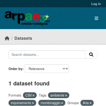
Skip to main content
Log in
Datasets
Order by
1 dataset found
Formats:
CSV
Tags:
ambiente
inquinamento
monitoraggio
Groups:
Aria