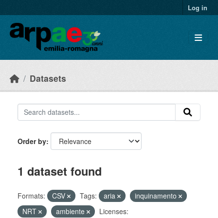
Skip to main content
Log in
Datasets
Order by
1 dataset found
Formats:
CSV
Tags:
aria
inquinamento
NRT
ambiente
Licenses: