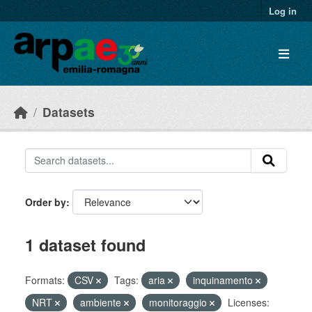
Skip to main content
Log in
Datasets
Order by
1 dataset found
Formats:
CSV
Tags:
aria
inquinamento
NRT
ambiente
monitoraggio
Licenses: