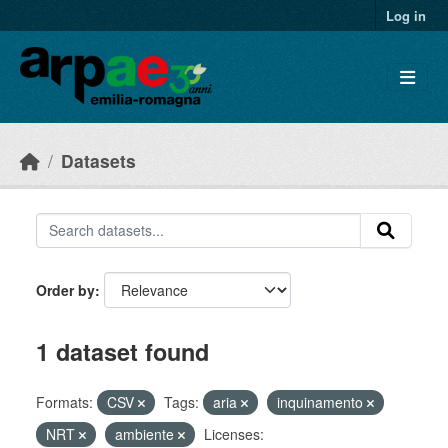
Skip to main content
Log in
Datasets
Order by
1 dataset found
Formats:
CSV
Tags:
aria
inquinamento
NRT
ambiente
Licenses: