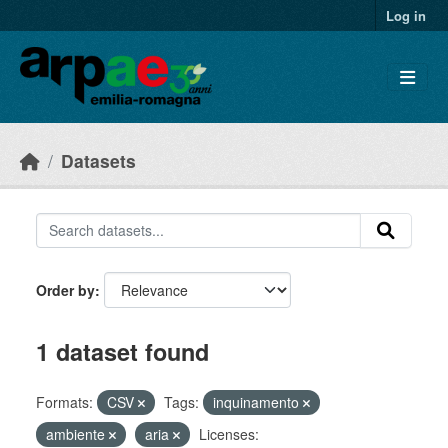
Skip to main content
Log in
Datasets
Order by
1 dataset found
Formats:
CSV
Tags:
inquinamento
ambiente
aria
Licenses: