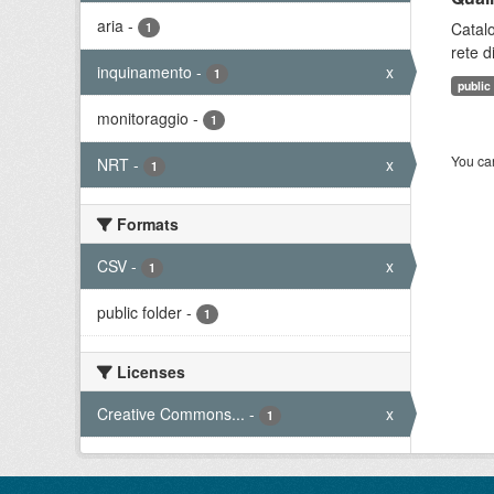
aria
-
Catalo
1
rete d
inquinamento
-
x
1
public
monitoraggio
-
1
You can
NRT
-
x
1
Formats
CSV
-
x
1
public folder
-
1
Licenses
Creative Commons...
-
x
1