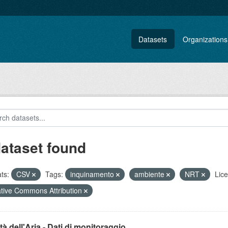
Datasets
Organizations
dataset found
ts:
CSV
Tags:
inquinamento
ambiente
NRT
Lic
tive Commons Attribution
tà dell'Aria - Dati di monitoraggio