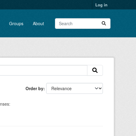
Log in
Groups
About
Order by
enses: