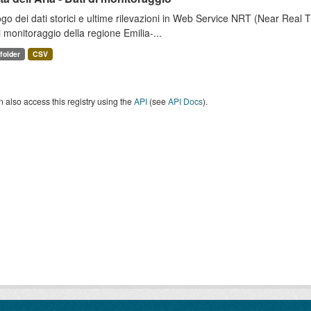
go dei dati storici e ultime rilevazioni in Web Service NRT (Near Real Tim
i monitoraggio della regione Emilia-...
 folder
CSV
 also access this registry using the
API
(see
API Docs
).