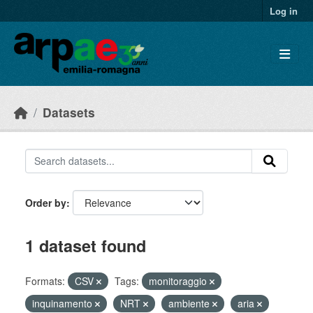
Skip to main content
Log in
Datasets
Order by
1 dataset found
Formats:
CSV
Tags:
monitoraggio
inquinamento
NRT
ambiente
aria