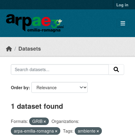
Skip to main content
Log in
Datasets
Order by
1 dataset found
Formats:
GRIB
Organizations:
arpa-emilia-romagna
Tags:
ambiente