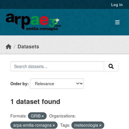
Skip to main content
Log in
Datasets
Order by
1 dataset found
Formats:
GRIB
Organizations:
arpa-emilia-romagna
Tags:
meteorologia