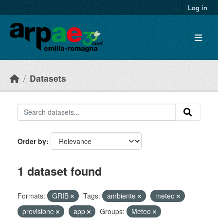
Skip to main content
Log in
Datasets
Order by
1 dataset found
Formats:
GRIB
Tags:
ambiente
meteo
previsione
app
Groups:
Meteo