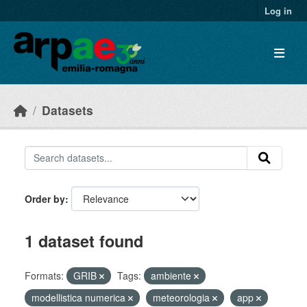
Skip to main content
Log in
Datasets
Order by
1 dataset found
Formats:
GRIB
Tags:
ambiente
modellistica numerica
meteorologia
app