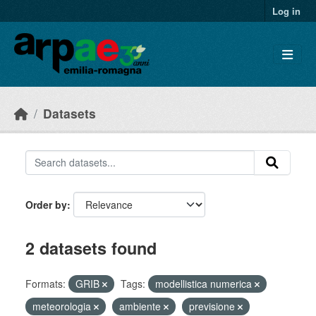
Skip to main content
Log in
Datasets
Order by
2 datasets found
Formats:
GRIB
Tags:
modellistica numerica
meteorologia
ambiente
previsione