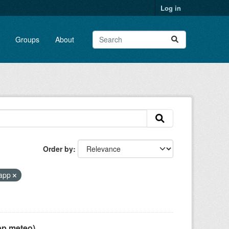
Log in
Groups
About
Order by
app
pp meteo)