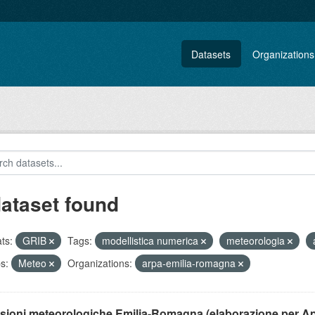
Datasets
Organizations
dataset found
ts:
GRIB
Tags:
modellistica numerica
meteorologia
s:
Meteo
Organizations:
arpa-emilia-romagna
isioni meteorologiche Emilia-Romagna (elaborazione per A