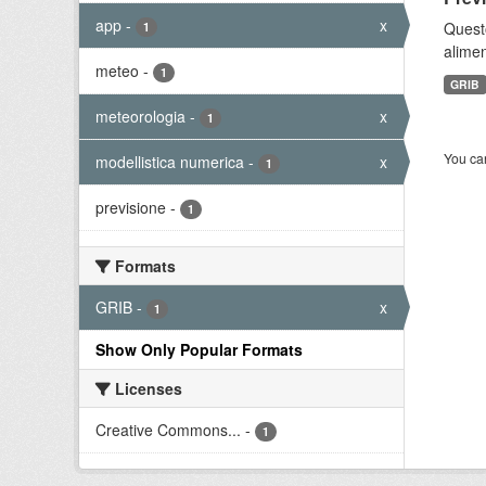
app
-
x
Quest
1
alimen
meteo
-
1
GRIB
meteorologia
-
x
1
You can
modellistica numerica
-
x
1
previsione
-
1
Formats
GRIB
-
x
1
Show Only Popular Formats
Licenses
Creative Commons...
-
1