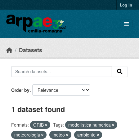
Skip to main content
Log in
Datasets
Order by
1 dataset found
Formats:
GRIB
Tags:
modellistica numerica
meteorologia
meteo
ambiente