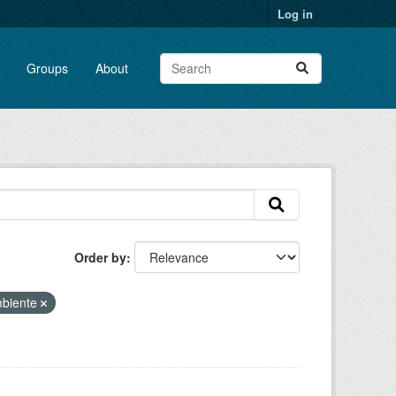
Log in
Groups
About
Order by
biente