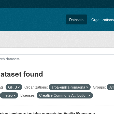
Datasets
Organizations
dataset found
ts:
GRIB
Organizations:
arpa-emilia-romagna
Groups:
Am
meteo
Licenses:
Creative Commons Attribution
isioni meteorologiche numeriche Emilia Romagna