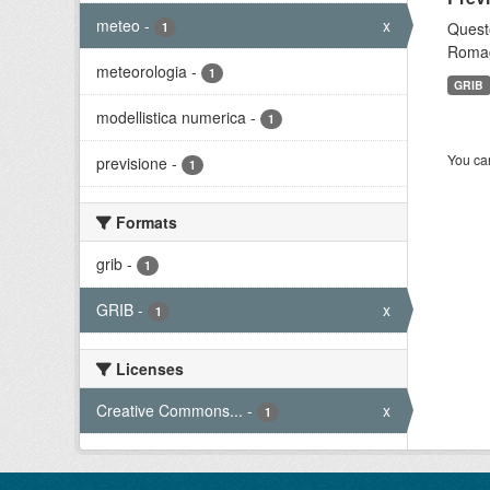
meteo
-
x
Questo
1
Romagn
meteorologia
-
1
GRIB
modellistica numerica
-
1
You can
previsione
-
1
Formats
grib
-
1
GRIB
-
x
1
Licenses
Creative Commons...
-
x
1