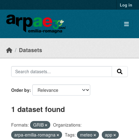
Skip to main content
Log in
Datasets
Order by
1 dataset found
Formats:
GRIB
Organizations:
arpa-emilia-romagna
Tags:
meteo
app