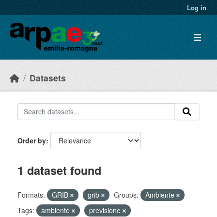
Skip to main content
Log in
Datasets
Order by
1 dataset found
Formats:
GRIB
grib
Groups:
Ambiente
Tags:
ambiente
previsione