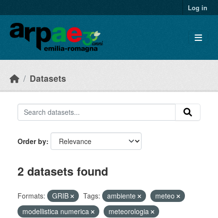
Skip to main content
Log in
Datasets
Order by
2 datasets found
Formats:
GRIB
Tags:
ambiente
meteo
modellistica numerica
meteorologia