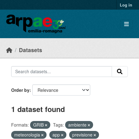
Skip to main content
Log in
Datasets
Order by
1 dataset found
Formats:
GRIB
Tags:
ambiente
meteorologia
app
previsione