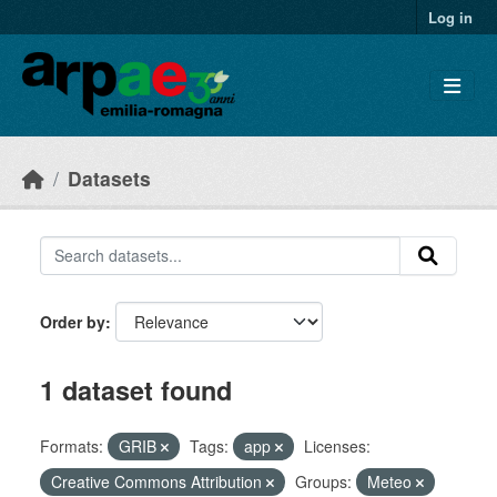
Skip to main content
Log in
Datasets
Order by
1 dataset found
Formats:
GRIB
Tags:
app
Licenses:
Creative Commons Attribution
Groups:
Meteo