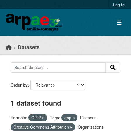
Skip to main content
Log in
Datasets
Order by
1 dataset found
Formats:
GRIB
Tags:
app
Licenses:
Creative Commons Attribution
Organizations: