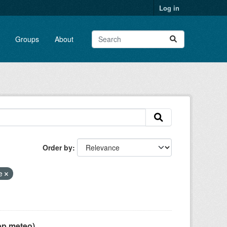
Log in
Groups
About
Order by
ne
pp meteo)