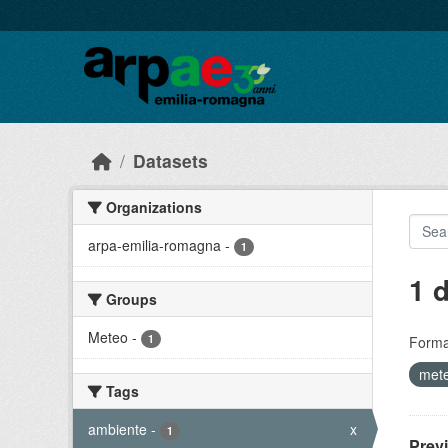
Skip to main content
Datasets
Organizations
arpa-emilia-romagna
-
1
1 
Groups
Meteo
-
1
Forma
mete
Tags
ambiente
-
x
1
Prev