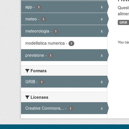
app
-
x
Quest
1
alimen
meteo
-
x
1
GRIB
meteorologia
-
x
1
You can
modellistica numerica
-
1
previsione
-
x
1
Formats
GRIB
-
x
1
Licenses
Creative Commons...
-
x
1