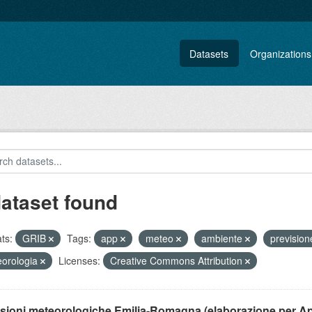
Datasets
Organizations
dataset found
ts:
GRIB
Tags:
app
meteo
ambiente
previsio
orologia
Licenses:
Creative Commons Attribution
isioni meteorologiche Emilia-Romagna (elaborazione per A