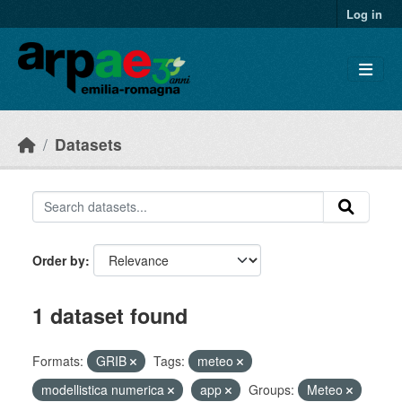
Skip to main content
Log in
Datasets
Order by
1 dataset found
Formats:
GRIB
Tags:
meteo
modellistica numerica
app
Groups:
Meteo