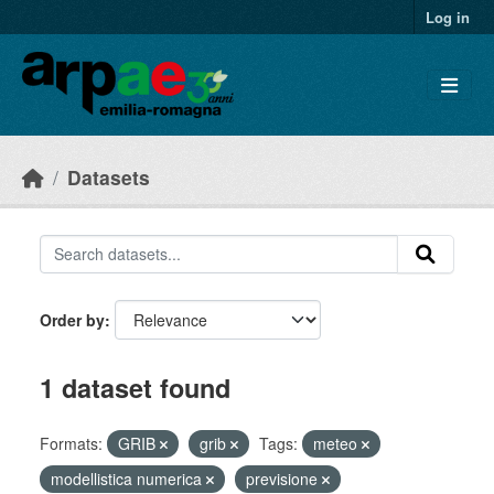
Skip to main content
Log in
Datasets
Order by
1 dataset found
Formats:
GRIB
grib
Tags:
meteo
modellistica numerica
previsione