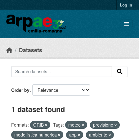
Skip to main content
Log in
Datasets
Order by
1 dataset found
Formats:
GRIB
Tags:
meteo
previsione
modellistica numerica
app
ambiente