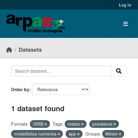
Skip to main content
Log in
Datasets
Order by
1 dataset found
Formats:
GRIB
Tags:
meteo
previsione
modellistica numerica
app
Groups:
Meteo