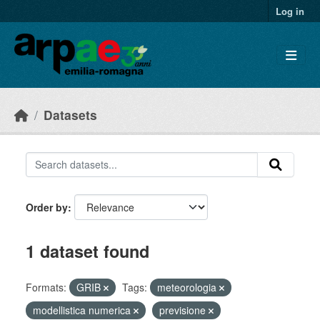
Skip to main content
Log in
Datasets
Order by
1 dataset found
Formats:
GRIB
Tags:
meteorologia
modellistica numerica
previsione