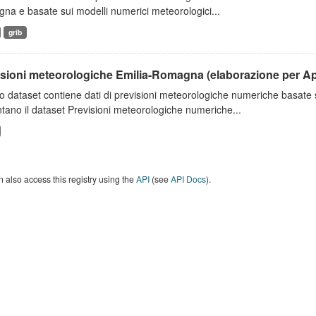
a e basate sui modelli numerici meteorologici...
grib
isioni meteorologiche Emilia-Romagna (elaborazione per A
o dataset contiene dati di previsioni meteorologiche numeriche basat
tano il dataset Previsioni meteorologiche numeriche...
 also access this registry using the
API
(see
API Docs
).