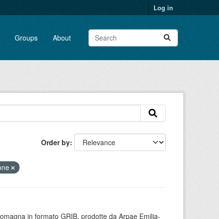
Log in
Groups
About
Order by
ione
 Romagna in formato GRIB, prodotte da Arpae Emilia-