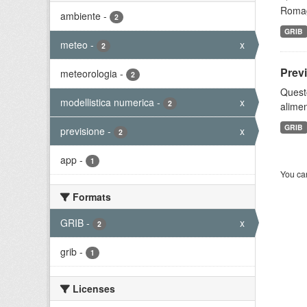
Romagn
ambiente
-
2
GRIB
meteo
-
x
2
Prev
meteorologia
-
2
Quest
modellistica numerica
-
x
2
alimen
GRIB
previsione
-
x
2
app
-
1
You can
Formats
GRIB
-
x
2
grib
-
1
Licenses