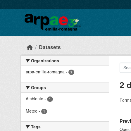
Skip to main content
Datasets
Organizations
arpa-emilia-romagna
-
2
2 
Groups
Ambiente
-
1
Forma
Meteo
-
1
Prev
Tags
Questo