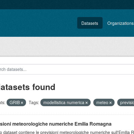
Datasets
Organizations
datasets found
ts:
GRIB
Tags:
modellistica numerica
meteo
previs
isioni meteorologiche numeriche Emilia Romagna
 dataset contiene le previsioni meteorologiche numeriche sull'Emilia