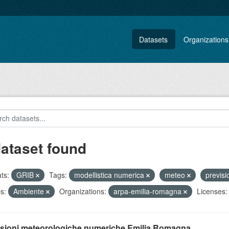
Datasets
Organizations
dataset found
ts:
GRIB
Tags:
modellistica numerica
meteo
previs
s:
Ambiente
Organizations:
arpa-emilia-romagna
Licenses:
isioni meteorologiche numeriche Emilia Romagna