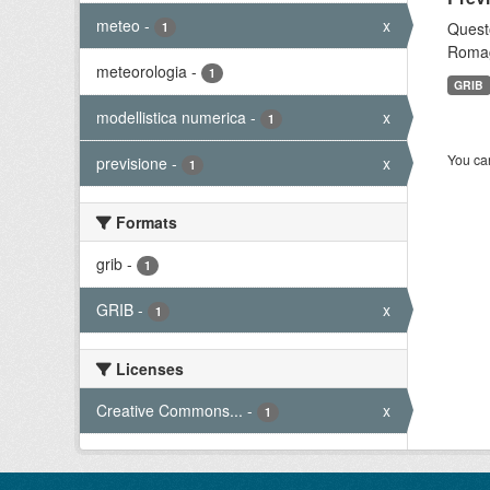
meteo
-
x
Questo
1
Romagn
meteorologia
-
1
GRIB
modellistica numerica
-
x
1
You can
previsione
-
x
1
Formats
grib
-
1
GRIB
-
x
1
Licenses
Creative Commons...
-
x
1