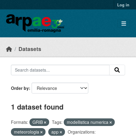
Skip to main content
Log in
Datasets
Order by
1 dataset found
Formats:
GRIB
Tags:
modellistica numerica
meteorologia
app
Organizations: