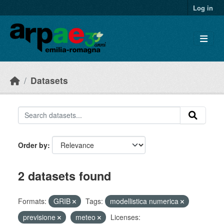
Skip to main content
Log in
Datasets
Order by
2 datasets found
Formats:
GRIB
Tags:
modellistica numerica
previsione
meteo
Licenses: