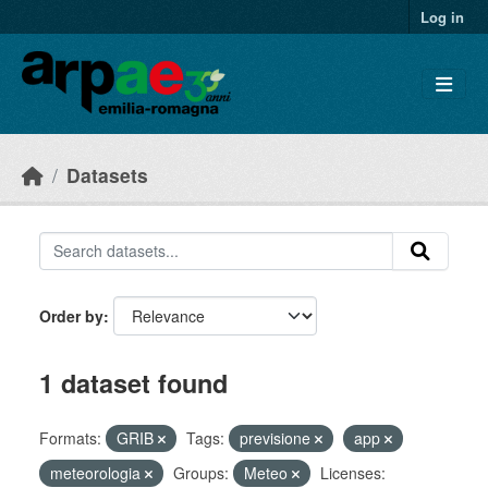
Skip to main content
Log in
Datasets
Order by
1 dataset found
Formats:
GRIB
Tags:
previsione
app
meteorologia
Groups:
Meteo
Licenses: