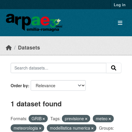
Skip to main content
Log in
Datasets
Order by
1 dataset found
Formats:
GRIB
Tags:
previsione
meteo
meteorologia
modellistica numerica
Groups: