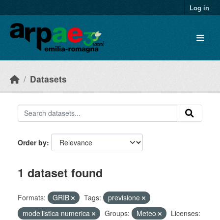
Skip to main content
Log in
Datasets
Order by
1 dataset found
Formats:
GRIB
Tags:
previsione
modellistica numerica
Groups:
Meteo
Licenses: